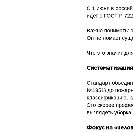
С 1 июня в россий
идет о ГОСТ Р 72
Важно понимать: 
Он не ломает сущ
Что это значит дл
Систематизация
Стандарт объедин
№1951) до пожарн
классификацию, к
Это скорее профе
выглядеть уборка,
Фокус на «чело