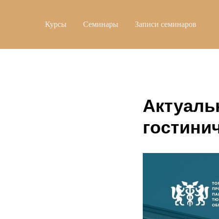
Курсы
Семинары
Записи семинаров
Актуаль
гостини