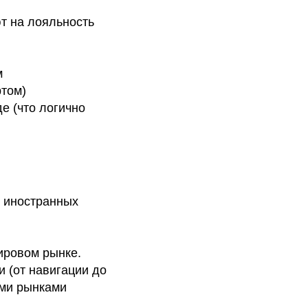
т на лояльность
м
ртом)
е (что логично
 иностранных
ировом рынке.
 (от навигации до
ыми рынками