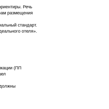
ориентиры. Речь
твам размещения
нальный стандарт.
деального отеля».
икации (ПП
шел
 должны