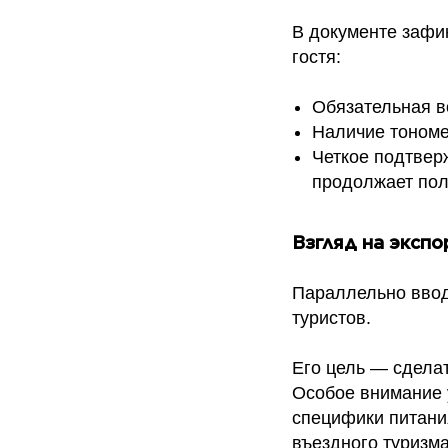
В документе зафи
гостя:
️Обязательная 
️Наличие тономе
️Четкое подтве
продолжает пол
Взгляд на экспо
Параллельно ввод
туристов.
Его цель — сдела
Особое внимание у
специфики питани
въездного туризма